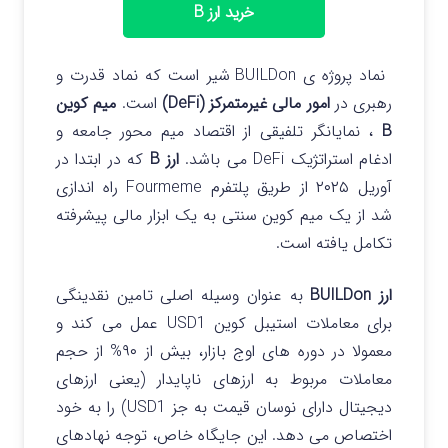
خرید ارز B
نماد پروژه ی BUILDon شیر است که نماد قدرت و
رهبری در
امور مالی غیرمتمرکز (DeFi)
است.
میم کوین
B
، نمایانگر تلفیقی از اقتصاد میم محور جامعه و
ادغام استراتژیک DeFi می‌ باشد.
ارز B
که در ابتدا در
آوریل ۲۰۲۵ از طریق پلتفرم Fourmeme راه‌ اندازی
شد از یک میم کوین سنتی به یک ابزار مالی پیشرفته
تکامل یافته است.
ارز BUILDon
به عنوان وسیله اصلی تامین نقدینگی
برای معاملات استیبل‌ کوین USD1 عمل می‌ کند و
معمولا در دوره‌ های اوج بازار، بیش از ۹۰% از حجم
معاملات مربوط به ارزهای ناپایدار (یعنی ارزهای
دیجیتال دارای نوسان قیمت به‌ جز USD1) را به خود
اختصاص می‌ دهد. این جایگاه خاص، توجه نهادهای