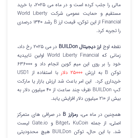
مالی را جلب کرده است و در ماه می ۲۰۲۵، با خرید
مستقیم و حمایت عمومی شرکت World Liberty
Financial از این توکن، قیمت ارز B رشد ۱۳۴۰ درصدی
را تجربه کرد.
نقطه اوج
ارز دیجیتال BUILDon
در می ۲۰۲۵ رخ داد،
زمانی که World Liberty Financial اولین تاییدیه
خود را بر روی این میم کوین انجام داد و ۶۳۶۰۰۰
توکن B به ارزش
۲۵۰۰۰ دلار
با استفاده از USD1
خریداری کرد.
این امر باعث شد ارزش بازار یا مارکت
کپ BUILDon ظرف چند ساعت از ۴۰ میلیون دلار به
بیش از ۲۱۰ میلیون دلار افزایش یابد.
همچنین در ماه می،
رمزارز B
در صرافی‌ های متمرکز
اصلی، از جمله Bitget، KuCoin و Gate.io لیست
شد.
با این حال، توکن BUILDon هیچ محدودیتی