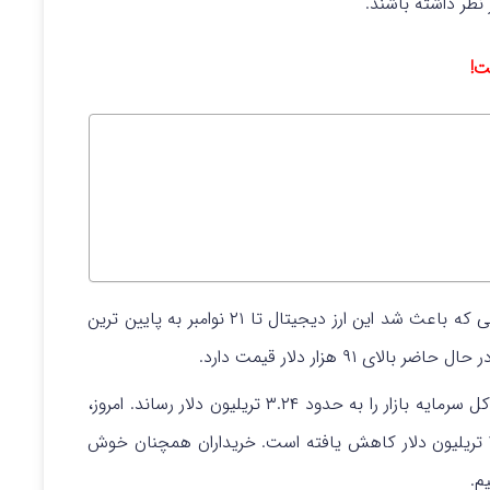
ست!
قیمت بیت کوین (BTC) پس از یک رکود طولانی که باعث شد این ارز دیجیتال تا ۲۱ نوامبر به پایین ترین
دیروز ۶ درصد رشد کرد و کل سرمایه بازار را به حدود ۳.۲۴ تریلیون دلار رساند. امروز،
این شتاب با یک کاهش نزدیک به ۲% تا ۳.۱۸ تریلیون دلار کاهش یافته است. خریداران همچنان خوش
م.