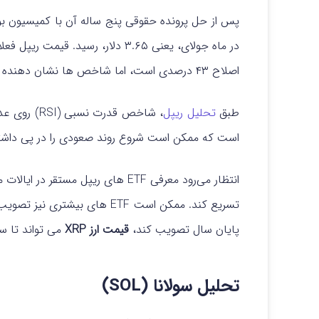
پس از حل پرونده حقوقی پنج ساله آن با کمیسیون بور
در ماه جولای، یعنی ۳.۶۵ دلار، رسید. قیمت ریپل فعلا نزدیک به سطح
اصلاح ۴۳ درصدی است، اما شاخص ها نشان دهنده ی مقاومت هستند.
طبق
تحلیل ریپل
، شاخص قدرت نسبی (RSI) روی عدد ۳۶ قرار دارد که نشان دهنده احتمال فروش
است که ممکن است شروع روند صعودی را در پی داشت
انتظار می‌رود معرفی ETF های ریپل 
تسریع کند. ممکن است ETF های بی
پایان سال تصویب کند،
قیمت ارز XRP
می تواند تا سال ۲۰۲۶ به ۱۵ دلار یا بیش
تحلیل سولانا (SOL)