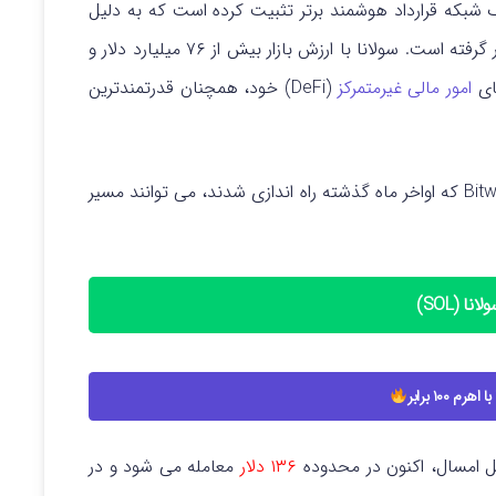
 شبکه قرارداد هوشمند برتر تثبیت کرده است که به دلیل
ر گرفته است.
سولانا با ارزش بازار بیش از ۷۶ میلیارد دلار و
امور مالی غیرمتمرکز
(DeFi) خود، همچنان قدرتمندترین
ETF های جدید سولانا (Solana) از Grayscale و Bitwise که اواخر ماه گذشته راه اندازی شدند، می توانند مسیر
نا (SOL)
رم ۱۰۰ برابر
ل امسال، اکنون در محدوده
۱۳۶ دلار
معامله می شود و در