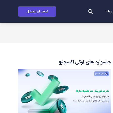
قیمت ارز دیجیتال
با ما
جشنواره های اوکی اکسچنج