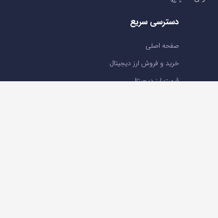
دسترسی سریع
صفحه اصلی
خرید و فروش ارز دیجیتال
قیمت ارز دیجیتال
سوالات متداول
درباره ما
تماس با ما
تماس با ما
تلفن : 05191001040
support@ok-ex.io