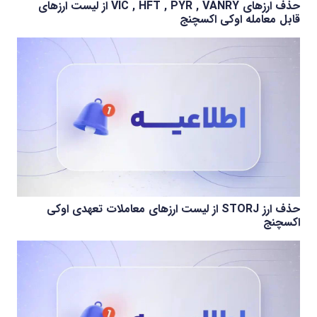
حذف ارزهای VIC , HFT , PYR , VANRY از لیست ارزهای
قابل معامله اوکی اکسچنج
حذف ارز STORJ از لیست ارزهای معاملات تعهدی اوکی
اکسچنج