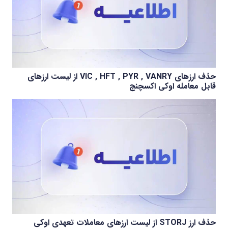
حذف ارزهای VIC , HFT , PYR , VANRY از لیست ارزهای
قابل معامله اوکی اکسچنج
حذف ارز STORJ از لیست ارزهای معاملات تعهدی اوکی