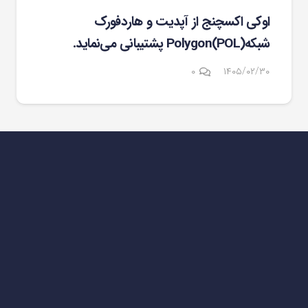
اوکی اکسچنج از آپدیت و هاردفورک
شبکهPolygon(POL) پشتیبانی می‌نماید.
۰
۱۴۰۵/۰۲/۳۰