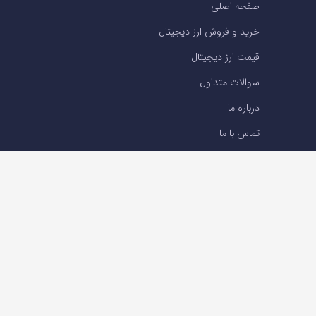
صفحه اصلی
خرید و فروش ارز دیجیتال
قیمت ارز دیجیتال
سوالات متداول
درباره ما
تماس با ما
تماس با ما
تلفن : 05191001040
support@ok-ex.io
شبکه های اجتماعی