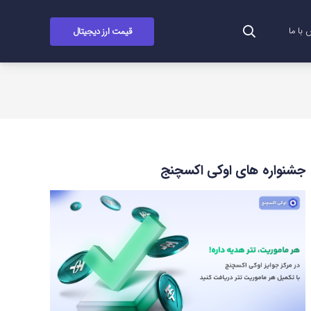
قیمت ارز دیجیتال
با ما
جشنواره های اوکی اکسچنج